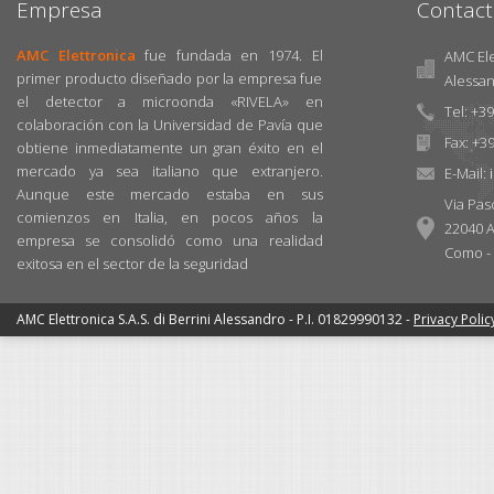
Empresa
Contact
AMC Elettronica
fue fundada en 1974. El
AMC Elet
primer producto diseñado por la empresa fue
Alessa
el detector a microonda «RIVELA» en
Tel: +3
colaboración con la Universidad de Pavía que
Fax: +3
obtiene inmediatamente un gran éxito en el
mercado ya sea italiano que extranjero.
E-Mail:
Aunque este mercado estaba en sus
Via Pas
comienzos en Italia, en pocos años la
22040 A
empresa se consolidó como una realidad
Como - I
exitosa en el sector de la seguridad
AMC Elettronica S.A.S. di Berrini Alessandro - P.I. 01829990132 -
Privacy Polic