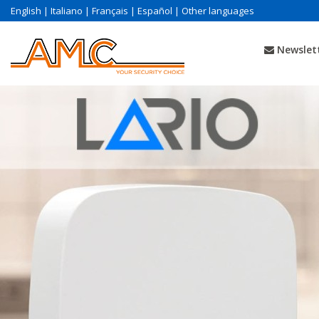
English
|
Italiano
|
Français
|
Español
|
Other languages
Newslet