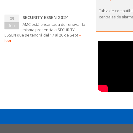
Tabla de compatibi
centrales de alarm
SECURITY ESSEN 2024
09
AMC está encantada de renovar la
feb
misma presencia a SECURITY
ESSEN que se tendrá del 17 al 20 de Sept
»
leer