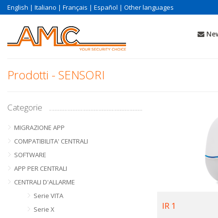
English
|
Italiano
|
Français
|
Español
|
Other languages
New
Prodotti - SENSORI
Categorie
MIGRAZIONE APP
COMPATIBILITA' CENTRALI
SOFTWARE
APP PER CENTRALI
CENTRALI D'ALLARME
Serie VITA
IR 1
Serie X