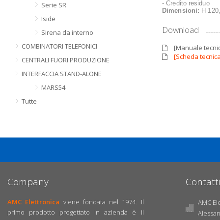
- Credito residuo
Serie SR
Dimensioni:
H 120,
Iside
Download
Sirena da interno
COMBINATORI TELEFONICI
[Manuale tecnic
[Scheda tecnica
CENTRALI FUORI PRODUZIONE
INTERFACCIA STAND-ALONE
MARS54
Tutte
Company
Contatti
AMC Elettronica
viene fondata nel 1974. Il
AMC Elet
primo prodotto progettato in azienda è il
Alessa