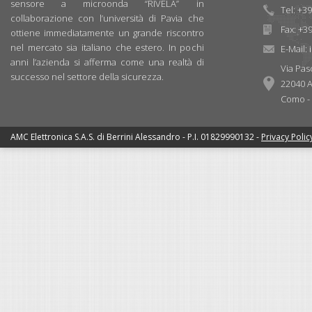
sensore a microonda “RIVELA” in
Tel: +3
collaborazione con l’università di Pavia che
Fax: +3
ottiene immediatamente un grande riscontro
nel mercato sia italiano che estero. In pochi
E-Mail:
anni l’azienda si afferma come una realtà di
Via Pas
successo nel settore della sicurezza.
22040 A
Como - I
AMC Elettronica S.A.S. di Berrini Alessandro - P.I. 01829990132 -
Privacy Polic