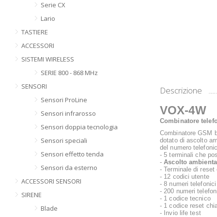
Serie CX
Lario
TASTIERE
ACCESSORI
SISTEMI WIRELESS
SERIE 800 - 868 MHz
SENSORI
Descrizione
Sensori ProLine
VOX-4W
Sensori infrarosso
Combinatore telef
Sensori doppia tecnologia
Combinatore GSM bidi
Sensori speciali
dotato di ascolto am
del numero telefoni
Sensori effetto tenda
- 5 terminali che p
-
Ascolto ambienta
Sensori da esterno
- Terminale di reset
- 12 codici utente
ACCESSORI SENSORI
- 8 numeri telefonici
- 200 numeri telefoni
SIRENE
- 1 codice tecnico
- 1 codice reset ch
Blade
- Invio life test