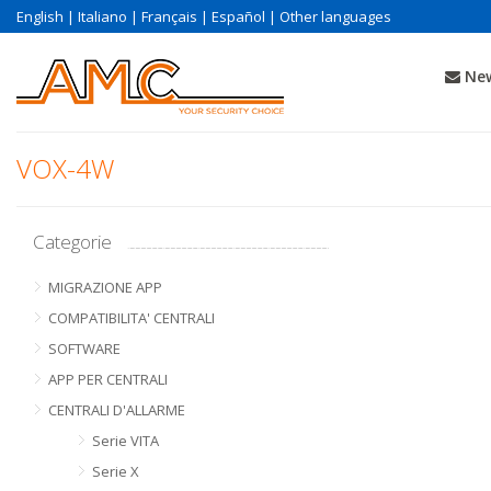
English
|
Italiano
|
Français
|
Español
|
Other languages
New
VOX-4W
Categorie
MIGRAZIONE APP
COMPATIBILITA' CENTRALI
SOFTWARE
APP PER CENTRALI
CENTRALI D'ALLARME
Serie VITA
Serie X