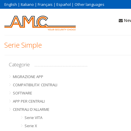
English
|
Italiano
|
Français
|
Español
|
Other languages
New
Serie Simple
Categorie
MIGRAZIONE APP
COMPATIBILITA' CENTRALI
SOFTWARE
APP PER CENTRALI
CENTRALI D'ALLARME
Serie VITA
Serie X