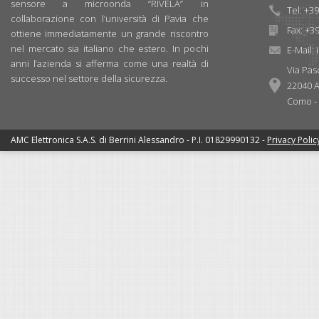
sensore a microonda “RIVELA” in
Tel: +3
collaborazione con l’università di Pavia che
Fax: +3
ottiene immediatamente un grande riscontro
nel mercato sia italiano che estero. In pochi
E-Mail:
anni l’azienda si afferma come una realtà di
Via Pas
successo nel settore della sicurezza.
22040 A
Como - I
AMC Elettronica S.A.S. di Berrini Alessandro - P.I. 01829990132 -
Privacy Polic