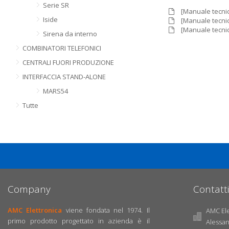
Serie SR
[Manuale tecnic
Iside
[Manuale tecnic
[Manuale tecnic
Sirena da interno
COMBINATORI TELEFONICI
CENTRALI FUORI PRODUZIONE
INTERFACCIA STAND-ALONE
MARS54
Tutte
Company
Contatti
AMC Elettronica
viene fondata nel 1974. Il
AMC Elet
primo prodotto progettato in azienda è il
Alessa