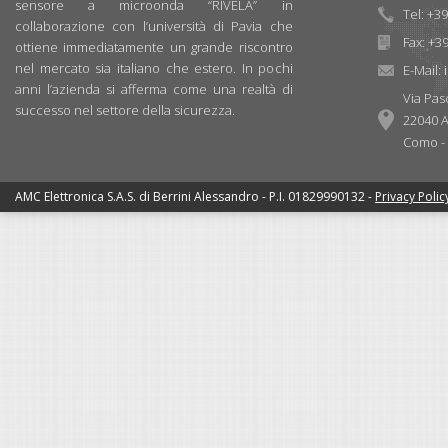
sensore a microonda “RIVELA” in
Tel: +3
collaborazione con l’università di Pavia che
Fax: +3
ottiene immediatamente un grande riscontro
nel mercato sia italiano che estero. In pochi
E-Mail:
anni l’azienda si afferma come una realtà di
Via Pas
successo nel settore della sicurezza.
22040 A
Como - I
AMC Elettronica S.A.S. di Berrini Alessandro - P.I. 01829990132 -
Privacy Polic