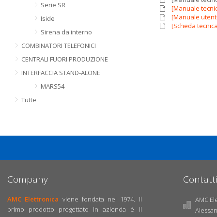
Serie SR
[Manuale tecnic
[Manuale utente
Iside
[Scheda tecnica]
Sirena da interno
COMBINATORI TELEFONICI
CENTRALI FUORI PRODUZIONE
INTERFACCIA STAND-ALONE
MARS54
Tutte
Company
Contatti
AMC Elettronica
viene fondata nel 1974. Il
AMC Elet
primo prodotto progettato in azienda è il
Alessa