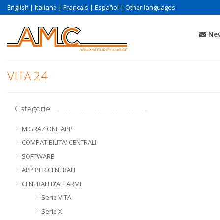
English
|
Italiano
|
Français
|
Español
|
Other languages
New
VITA 24
Categorie
MIGRAZIONE APP
COMPATIBILITA' CENTRALI
SOFTWARE
APP PER CENTRALI
CENTRALI D'ALLARME
Serie VITA
Serie X