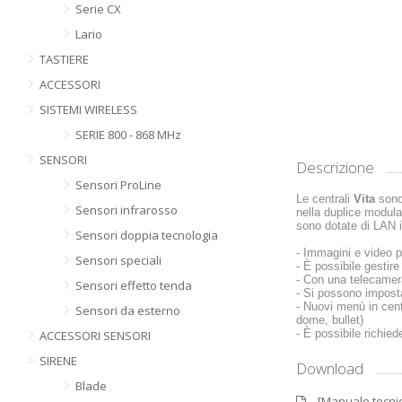
Serie CX
Lario
TASTIERE
ACCESSORI
SISTEMI WIRELESS
SERIE 800 - 868 MHz
SENSORI
Descrizione
Sensori ProLine
Le centrali
Vita
sono 
Sensori infrarosso
nella duplice modul
sono dotate di LAN i
Sensori doppia tecnologia
- Immagini e video 
Sensori speciali
- È possibile gestire
- Con una telecamera
Sensori effetto tenda
- Si possono imposta
- Nuovi menù in cent
Sensori da esterno
dome, bullet)
- È possibile richie
ACCESSORI SENSORI
SIRENE
Download
Blade
[Manuale tecnic